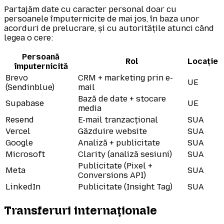
Partajăm date cu caracter personal doar cu
persoanele împuternicite de mai jos, în baza unor
acorduri de prelucrare, și cu autoritățile atunci când
legea o cere:
Persoană
Rol
Locație
împuternicită
Brevo
CRM + marketing prin e-
UE
(Sendinblue)
mail
Bază de date + stocare
Supabase
UE
media
Resend
E-mail tranzacțional
SUA
Vercel
Găzduire website
SUA
Google
Analiză + publicitate
SUA
Microsoft
Clarity (analiză sesiuni)
SUA
Publicitate (Pixel +
Meta
SUA
Conversions API)
LinkedIn
Publicitate (Insight Tag)
SUA
Transferuri internaționale