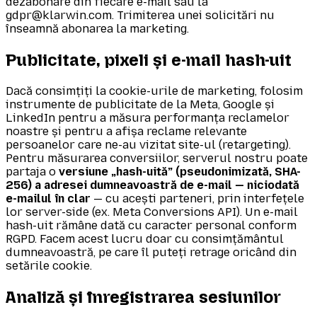
dezabonare din fiecare e-mail sau la
gdpr@klarwin.com. Trimiterea unei solicitări nu
înseamnă abonarea la marketing.
Publicitate, pixeli și e-mail hash-uit
Dacă consimțiți la cookie-urile de marketing, folosim
instrumente de publicitate de la Meta, Google și
LinkedIn pentru a măsura performanța reclamelor
noastre și pentru a afișa reclame relevante
persoanelor care ne-au vizitat site-ul (retargeting).
Pentru măsurarea conversiilor, serverul nostru poate
partaja o
versiune „hash-uită” (pseudonimizată, SHA-
256) a adresei dumneavoastră de e-mail — niciodată
e-mailul în clar
— cu acești parteneri, prin interfețele
lor server-side (ex. Meta Conversions API). Un e-mail
hash-uit rămâne dată cu caracter personal conform
RGPD. Facem acest lucru doar cu consimțământul
dumneavoastră, pe care îl puteți retrage oricând din
setările cookie.
Analiză și înregistrarea sesiunilor