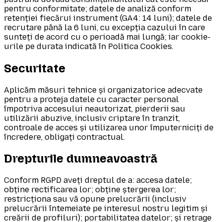
pentru conformitate; datele de analiză conform
retenției fiecărui instrument (GA4: 14 luni); datele de
recrutare până la 6 luni, cu excepția cazului în care
sunteți de acord cu o perioadă mai lungă; iar cookie-
urile pe durata indicată în Politica Cookies.
Securitate
Aplicăm măsuri tehnice și organizatorice adecvate
pentru a proteja datele cu caracter personal
împotriva accesului neautorizat, pierderii sau
utilizării abuzive, inclusiv criptare în tranzit,
controale de acces și utilizarea unor împuterniciți de
încredere, obligați contractual.
Drepturile dumneavoastră
Conform RGPD aveți dreptul de a: accesa datele;
obține rectificarea lor; obține ștergerea lor;
restricționa sau vă opune prelucrării (inclusiv
prelucrării întemeiate pe interesul nostru legitim și
creării de profiluri); portabilitatea datelor; și retrage