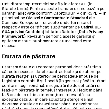
Unii dintre împuterniciți se află în afara SEE (în
Statele Unite). Pentru aceste transferuri ne bazăm pe
garanții adecvate conform Capitolului V din RGPD — în
principal pe
Clauzele Contractuale Standard
ale
Comisiei Europene — și, acolo unde furnizorul
respectiv este certificat, suplimentar pe
Cadrul UE-
SUA privind Confidențialitatea Datelor (Data Privacy
Framework)
. Revizuim periodic aceste garanții și
aplicăm măsuri suplimentare atunci când este
necesar.
Durata de păstrare
Păstrăm datele cu caracter personal doar atât timp
cât este necesar: datele contractuale și de client pe
durata relației și ulterior pe perioadele impuse de
legislația contabilă și fiscală (în general până la 10 ani
conform legii române); înregistrările de solicitări și
lead-uri păstrate în temeiul interesului legitim până
la 3 ani de la ultima interacțiune relevantă, cu
excepția cazului în care solicitați ștergerea mai
devreme; datele de newsletter până la dezabonare,
păstrând dovada consimțământului cât este necesar