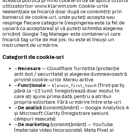
Această politică privind cookie-urile se aplică tuturor
utilizatorilor www.klarwin.com. Cookie-urile
neesențiale se încarcă doar după ce consimțiți prin
bannerul de cookie-uri, unde puteți accepta sau
respinge fiecare categorie (respingerea este la fel de
ușoară ca acceptarea) și vă puteți schimba alegerea
oricând. Google Tag Manager este containerul care
încarcă tag-urile de mai jos; nu este el însuși un
instrument de urmărire.
Categorii de cookie-uri
—
Necesare
— Cloudflare Turnstile (protecție
anti-bot / securitate) și alegerea dumneavoastră
privind cookie-urile. Mereu active.
—
Funcționale
—
(first-party,
klarwin_first_touch
până la ~13 luni): înregistrează doar modul în
care ați ajuns prima dată, pentru a atribui
propria solicitare. Fără urmărire între site-uri.
—
De analiză
(consimțământ) — Google Analytics 4
și Microsoft Clarity (înregistrare sesiuni,
câmpuri mascate).
—
De marketing
(consimțământ) — YouTube
(materiale video încorporate), Meta Pixel și