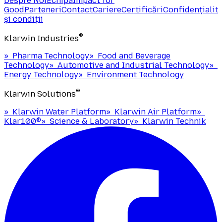
Despre Noi
Echipa
Impact for
Good
Parteneri
Contact
Cariere
Certificări
Confidențialit
și condiții
®
Klarwin Industries
»
Pharma Technology
»
Food and Beverage
Technology
»
Automotive and Industrial Technology
»
Energy Technology
»
Environment Technology
®
Klarwin Solutions
»
Klarwin Water Platform
»
Klarwin Air Platform
»
Klar100®
»
Science & Laboratory
»
Klarwin Technik