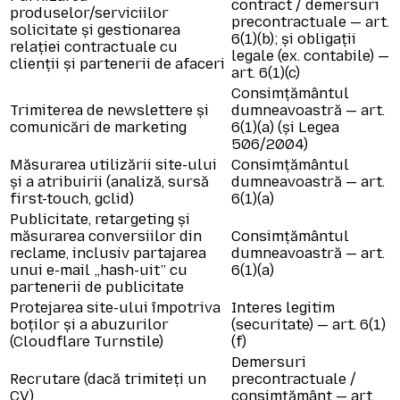
contract / demersuri
produselor/serviciilor
precontractuale — art.
solicitate și gestionarea
6(1)(b); și obligații
relației contractuale cu
legale (ex. contabile) —
clienții și partenerii de afaceri
art. 6(1)(c)
Consimțământul
Trimiterea de newslettere și
dumneavoastră — art.
comunicări de marketing
6(1)(a) (și Legea
506/2004)
Măsurarea utilizării site-ului
Consimțământul
și a atribuirii (analiză, sursă
dumneavoastră — art.
first-touch, gclid)
6(1)(a)
Publicitate, retargeting și
măsurarea conversiilor din
Consimțământul
reclame, inclusiv partajarea
dumneavoastră — art.
unui e-mail „hash-uit” cu
6(1)(a)
partenerii de publicitate
Protejarea site-ului împotriva
Interes legitim
boților și a abuzurilor
(securitate) — art. 6(1)
(Cloudflare Turnstile)
(f)
Demersuri
Recrutare (dacă trimiteți un
precontractuale /
CV)
consimțământ — art.