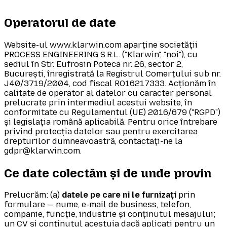
Operatorul de date
Website-ul www.klarwin.com aparține societății
PROCESS ENGINEERING S.R.L. ("Klarwin", "noi"), cu
sediul în Str. Eufrosin Poteca nr. 26, sector 2,
București, înregistrată la Registrul Comerțului sub nr.
J40/3719/2004, cod fiscal RO16217333. Acționăm în
calitate de operator al datelor cu caracter personal
prelucrate prin intermediul acestui website, în
conformitate cu Regulamentul (UE) 2016/679 ("RGPD")
și legislația română aplicabilă. Pentru orice întrebare
privind protecția datelor sau pentru exercitarea
drepturilor dumneavoastră, contactați-ne la
gdpr@klarwin.com.
Ce date colectăm și de unde provin
Prelucrăm: (a)
datele pe care ni le furnizați
prin
formulare — nume, e-mail de business, telefon,
companie, funcție, industrie și conținutul mesajului;
un CV și conținutul acestuia dacă aplicați pentru un