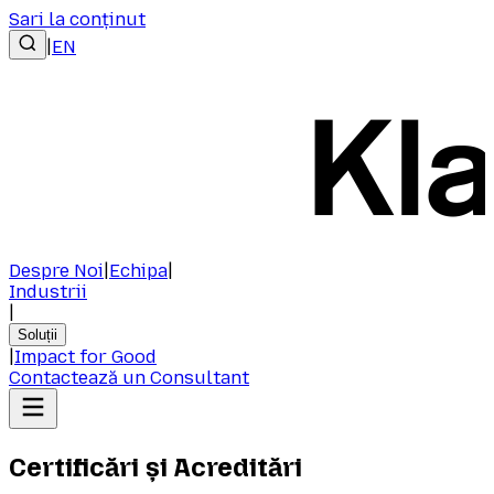
Sari la conținut
|
EN
Despre Noi
|
Echipa
|
Industrii
|
Soluții
|
Impact for Good
Contactează un Consultant
Certificări și Acreditări