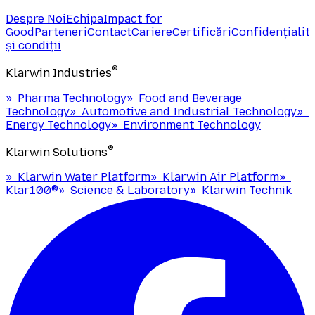
Despre Noi
Echipa
Impact for
Good
Parteneri
Contact
Cariere
Certificări
Confidențialit
și condiții
®
Klarwin Industries
»
Pharma Technology
»
Food and Beverage
Technology
»
Automotive and Industrial Technology
»
Energy Technology
»
Environment Technology
®
Klarwin Solutions
»
Klarwin Water Platform
»
Klarwin Air Platform
»
Klar100®
»
Science & Laboratory
»
Klarwin Technik