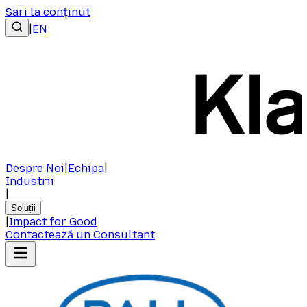
Sari la conținut
|
EN
Despre Noi
|
Echipa
|
Industrii
|
Soluții
|
Impact for Good
Contactează un Consultant