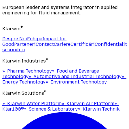
European leader and systems integrator in applied
engineering for fluid management.
®
Klarwin
Despre Noi
Echipa
Impact for
Good
Parteneri
Contact
Cariere
Certificări
Confidențialit
și condiții
®
Klarwin Industries
»
Pharma Technology
»
Food and Beverage
Technology
»
Automotive and Industrial Technology
»
Energy Technology
»
Environment Technology
®
Klarwin Solutions
»
Klarwin Water Platform
»
Klarwin Air Platform
»
Klar100®
»
Science & Laboratory
»
Klarwin Technik