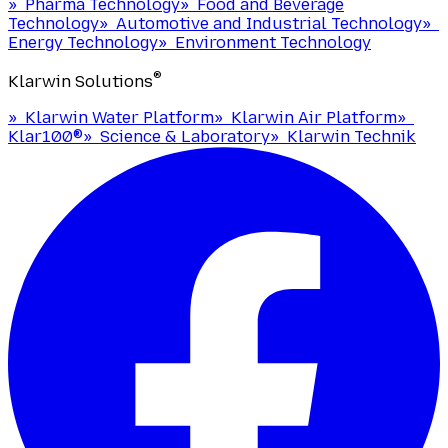
»
Pharma Technology
»
Food and Beverage
Technology
»
Automotive and Industrial Technology
»
Energy Technology
»
Environment Technology
®
Klarwin Solutions
»
Klarwin Water Platform
»
Klarwin Air Platform
»
Klar100®
»
Science & Laboratory
»
Klarwin Technik