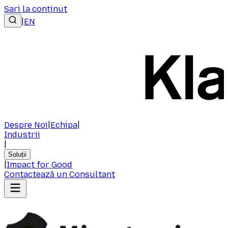
Sari la conținut
|
EN
Despre Noi
|
Echipa
|
Industrii
|
Soluții
|
Impact for Good
Contactează un Consultant