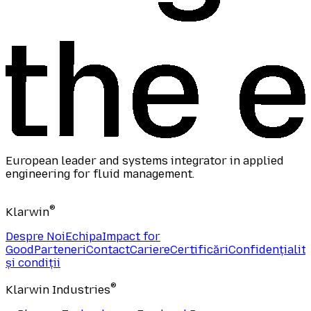
European leader and systems integrator in applied
engineering for fluid management.
®
Klarwin
Despre Noi
Echipa
Impact for
Good
Parteneri
Contact
Cariere
Certificări
Confidențialit
și condiții
®
Klarwin Industries