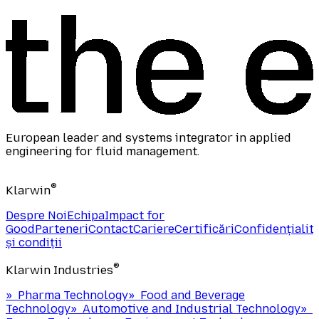
European leader and systems integrator in applied
engineering for fluid management.
®
Klarwin
Despre Noi
Echipa
Impact for
Good
Parteneri
Contact
Cariere
Certificări
Confidențialit
și condiții
®
Klarwin Industries
»
Pharma Technology
»
Food and Beverage
Technology
»
Automotive and Industrial Technology
»