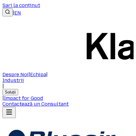
Sari la conținut
|
EN
Despre Noi
|
Echipa
|
Industrii
|
Soluții
|
Impact for Good
Contactează un Consultant