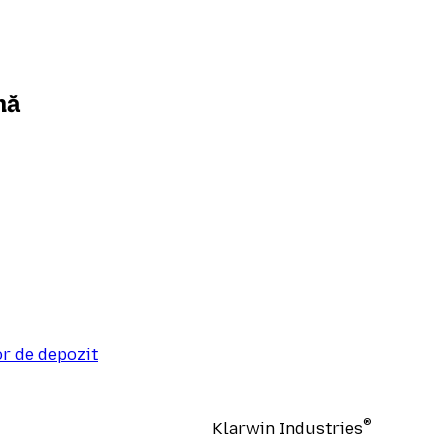
nă
or de depozit
®
Klarwin Industries