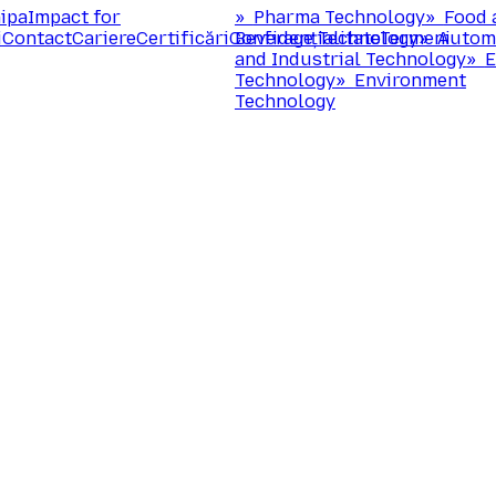
ipa
Impact for
»
Pharma Technology
»
Food 
i
Contact
Cariere
Certificări
Confidențialitate
Beverage Technology
Termeni
»
Autom
and Industrial Technology
»
E
Technology
»
Environment
Technology