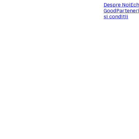
Despre Noi
Ech
Good
Partener
și condiții