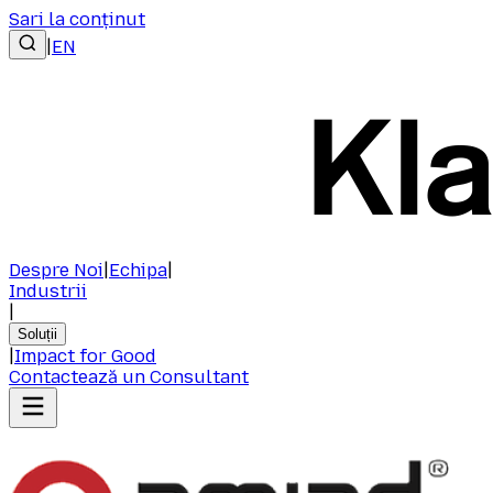
Sari la conținut
|
EN
Despre Noi
|
Echipa
|
Industrii
|
Soluții
|
Impact for Good
Contactează un Consultant