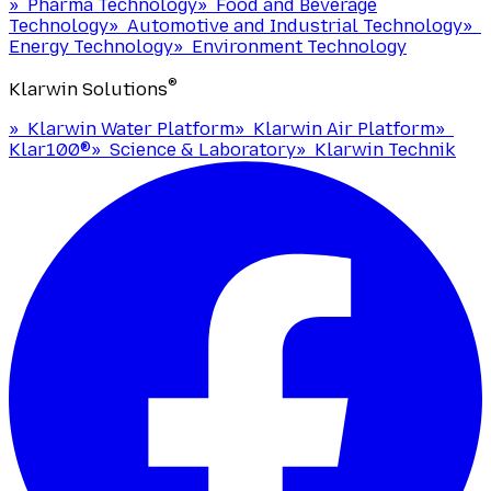
»
Pharma Technology
»
Food and Beverage
Technology
»
Automotive and Industrial Technology
»
Energy Technology
»
Environment Technology
®
Klarwin Solutions
»
Klarwin Water Platform
»
Klarwin Air Platform
»
Klar100®
»
Science & Laboratory
»
Klarwin Technik